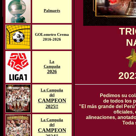
Palmarés
TR
GOLometro Crema
2016-2026
N
La
Campaña
2026
202
La Campaña
del
Pedimos su col
CAMPEON
de todos los p
2025!!
"El más grande del Perú
oficiales
alineaciones, anotador
La Campaña
Toda 
del
CAMPEON