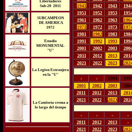
Libertadores
1941
1942
1943
194
Sub-20 2011
1951
1952
1953
195
SUBCAMPEON
1961
1962
1963
196
DE AMERICA
1971
1972
1973
197
1972
1981
1982
1983
198
1991
1992
1993
199
Estadio
MONUMENTAL
2001
2002
2003
200
"U"
2011
2012
2013
201
2021
2022
2023
202
La Legion Extranjera
en la "U"
-
-
1994
199
2001
2002
2003
200
2011
2012
2013
201
2021
2022
2023
202
La Camiseta crema a
lo largo del tiempo
-
-
-
-
2011
2012
2013
-
2021
2022
2023
202