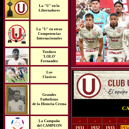
La "U" en la
Libertadores
La "U" en otra
s
Competencias
Internacionales
Teodoro
'LOLO'
Fernandez
Los
Clasicos
Grandes
Futbolistas
de la Historia Crema
CA
-
-
-
-
La Campaña
del
CAMPEON
1931
1932
1933
193