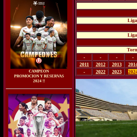
Liga
Liga
Torn
-
-
-
-
2011
2012
2013
201
CAMPEON
-
2022
2023
202
PROMOCION Y RESERVAS
2024 !!