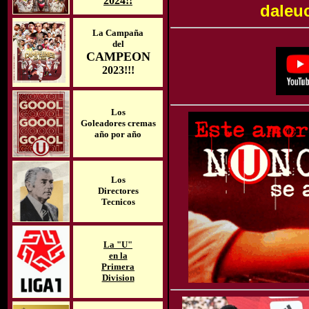
2024!!
daleu
La Campaña
del
CAMPEON
2023!!!
Los
Goleadores cremas
año por año
Los
Directores
Tecnicos
La "U"
en la
Primera
Division