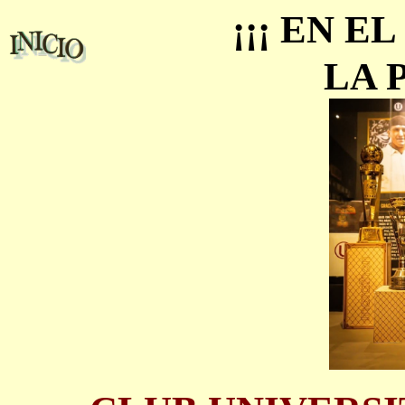
¡¡¡ EN 
LA 